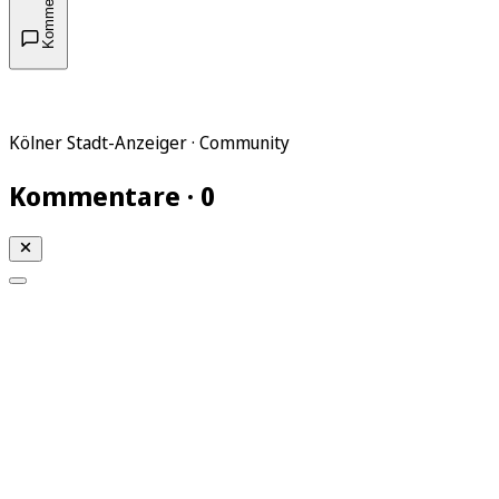
Kommentare
Kölner Stadt-Anzeiger · Community
Kommentare · 0
Mein KStA
Meine Artikel
Meine Region
Meine Newsletter
Mein KStA PLUS
Mein E-Paper