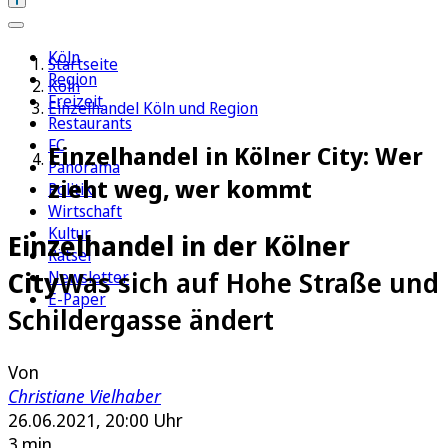
Köln
Startseite
Region
Köln
Freizeit
Einzelhandel Köln und Region
Restaurants
FC
Einzelhandel in Kölner City: Wer
Panorama
zieht weg, wer kommt
Politik
Wirtschaft
Kultur
Einzelhandel in der Kölner
Rätsel
City
Was sich auf Hohe Straße und
Newsletter
E-Paper
Schildergasse ändert
Von
Christiane Vielhaber
26.06.2021, 20:00 Uhr
3 min