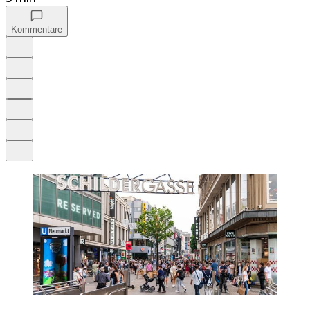
Kommentare
Auf Google bevorzugen
Anhören
Schrift
Merken
Drucken
Teilen