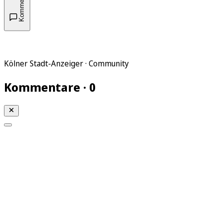
Kommentare
Kölner Stadt-Anzeiger · Community
Kommentare · 0
Mein KStA
Meine Artikel
Meine Region
Meine Newsletter
Mein KStA PLUS
Mein E-Paper