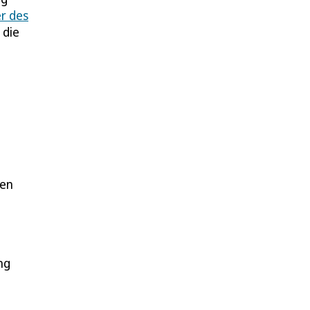
er des
 die
len
ng