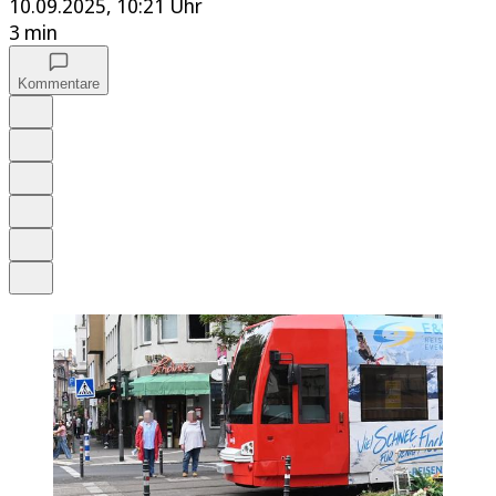
10.09.2025, 10:21 Uhr
3 min
Kommentare
Auf Google bevorzugen
Anhören
Schrift
Merken
Drucken
Teilen