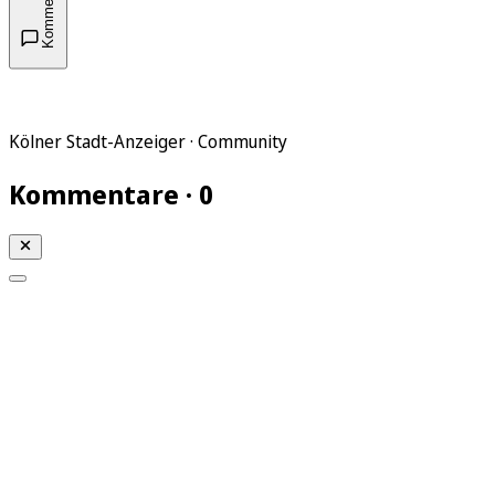
Kommentare
Kölner Stadt-Anzeiger · Community
Kommentare · 0
Mein KStA
Meine Artikel
Meine Region
Meine Newsletter
Mein KStA PLUS
Mein E-Paper