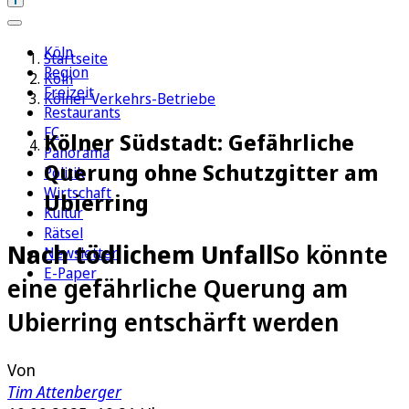
Köln
Startseite
Region
Köln
Freizeit
Kölner Verkehrs-Betriebe
Restaurants
FC
Kölner Südstadt: Gefährliche
Panorama
Querung ohne Schutzgitter am
Politik
Wirtschaft
Ubierring
Kultur
Rätsel
Nach tödlichem Unfall
So könnte
Newsletter
E-Paper
eine gefährliche Querung am
Ubierring entschärft werden
Von
Tim Attenberger