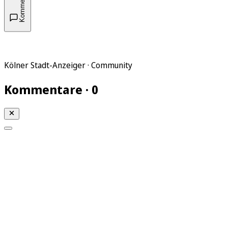
Kommentare
Kölner Stadt-Anzeiger · Community
Kommentare · 0
Mein KStA
Meine Artikel
Meine Region
Meine Newsletter
Mein KStA PLUS
Mein E-Paper