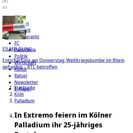
Köln
Region
Freizeit
Restaurants
FC
EILMELDUNG
Panorama
Politik
Entschärfung am Donnerstag: Weltkriegsbombe im Rhein
Wirtschaft
gefunden – RTL betroffen
Kultur
Rätsel
Newsletter
Startseite
E-Paper
Köln
Palladium
In Extremo feiern im Kölner
Palladium ihr 25-jähriges