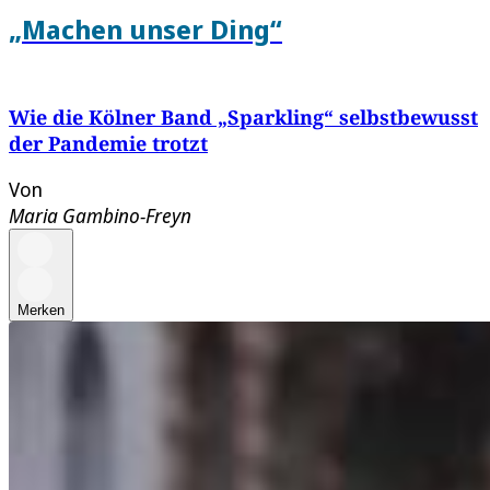
„Machen unser Ding“
Wie die Kölner Band „Sparkling“ selbstbewusst
der Pandemie trotzt
Von
Maria Gambino-Freyn
Merken