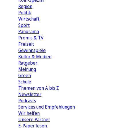
Köln-Spezial
Region
Politik
Wirtschaft
Sport
Panorama
Promis & TV
Freizeit
Gewinnspiele
Kultur & Medien
Ratgeber
Meinung
Green
Schule
Themen von A bis Z
Newsletter
Podcasts
Services und Empfehlungen
Wir helfen
Unsere Partner
E-Paper lesen