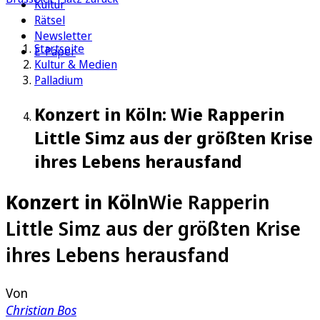
Kultur
Rätsel
Newsletter
Startseite
E-Paper
Kultur & Medien
Palladium
Konzert in Köln: Wie Rapperin
Little Simz aus der größten Krise
ihres Lebens herausfand
Konzert in Köln
Wie Rapperin
Little Simz aus der größten Krise
ihres Lebens herausfand
Von
Christian Bos