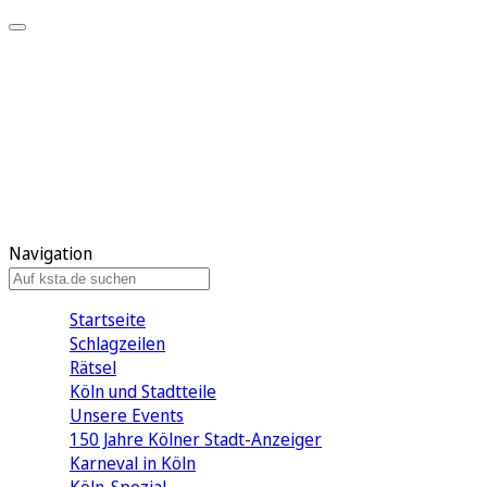
Mein KStA
Meine Artikel
Meine Region
Meine Newsletter
Mein KStA PLUS
Mein E-Paper
Navigation
Startseite
Schlagzeilen
Rätsel
Köln und Stadtteile
Unsere Events
150 Jahre Kölner Stadt-Anzeiger
Karneval in Köln