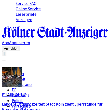
Service FAQ
Online Service
Leserbriefe
Anzeigen
Abo
Abonnieren
Anmelden
Köln
Region
Freizeit
Restaurants
FC
EILMELDUNG
Panorama
Politik
Längere Öffnungszeiten: Stadt Köln zieht Sperrstunde für
Wirtschaft
Brüsseler Platz zurück