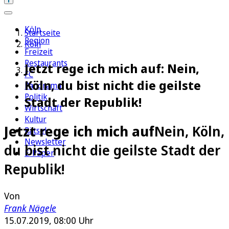
Köln
Startseite
Region
Köln
Freizeit
Restaurants
Jetzt rege ich mich auf: Nein,
FC
Köln, du bist nicht die geilste
Panorama
Politik
Stadt der Republik!
Wirtschaft
Kultur
Jetzt rege ich mich auf
Nein, Köln,
Rätsel
Newsletter
du bist nicht die geilste Stadt der
E-Paper
Republik!
Von
Frank Nägele
15.07.2019, 08:00 Uhr