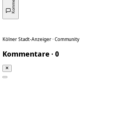
Kommentare
Kölner Stadt-Anzeiger · Community
Kommentare · 0
Mein KStA
Meine Artikel
Meine Region
Meine Newsletter
Mein KStA PLUS
Mein E-Paper