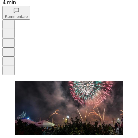
4 min
Kommentare
Auf Google bevorzugen
Anhören
Schrift
Merken
Drucken
Teilen