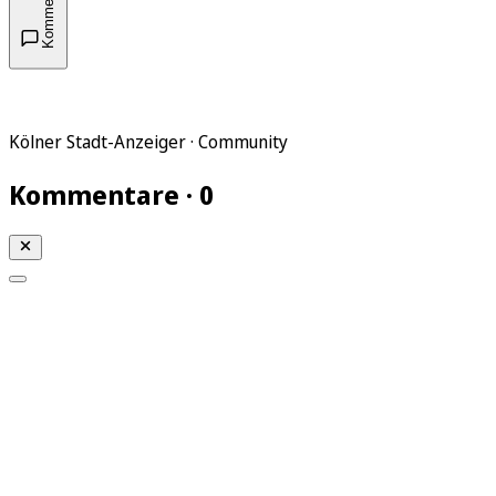
Kommentare
Kölner Stadt-Anzeiger · Community
Kommentare · 0
Mein KStA
Meine Artikel
Meine Region
Meine Newsletter
Mein KStA PLUS
Mein E-Paper