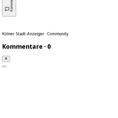
Kommentare
Kölner Stadt-Anzeiger · Community
Kommentare · 0
Mein KStA
Meine Artikel
Meine Region
Meine Newsletter
Mein KStA PLUS
Mein E-Paper