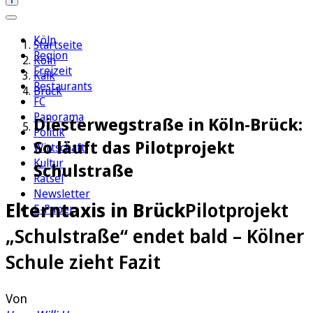
Köln
Startseite
Region
Köln
Freizeit
Kalk
Restaurants
Brück
FC
Panorama
Diesterwegstraße in Köln-Brück:
Politik
So läuft das Pilotprojekt
Wirtschaft
Kultur
Schulstraße
Rätsel
Newsletter
Elterntaxis in Brück
Pilotprojekt
E-Paper
„Schulstraße“ endet bald – Kölner
Schule zieht Fazit
Von