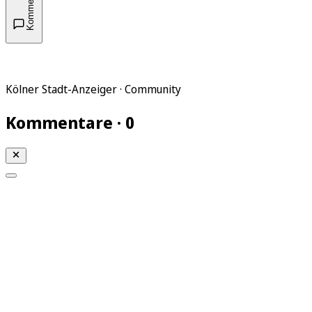
Kommentare
Kölner Stadt-Anzeiger · Community
Kommentare · 0
Mein KStA
Meine Artikel
Meine Region
Meine Newsletter
Mein KStA PLUS
Mein E-Paper