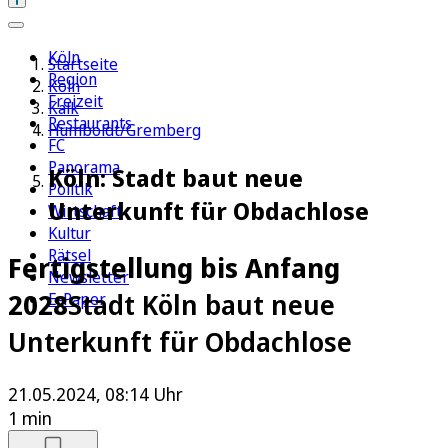
Köln
Startseite
Region
Köln
Freizeit
Kalk
Restaurants
Humboldt/Gremberg
FC
Panorama
Köln: Stadt baut neue
Politik
Unterkunft für Obdachlose
Wirtschaft
Kultur
Rätsel
Fertigstellung bis Anfang
Newsletter
2028
Stadt Köln baut neue
E-Paper
Unterkunft für Obdachlose
21.05.2024, 08:14 Uhr
1 min