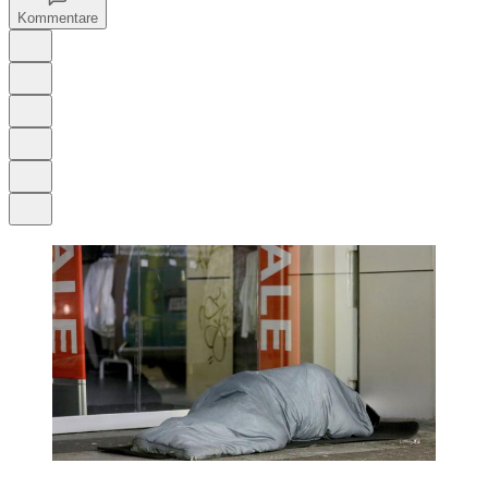
Kommentare
Auf Google bevorzugen
Anhören
Schrift
Merken
Drucken
Teilen