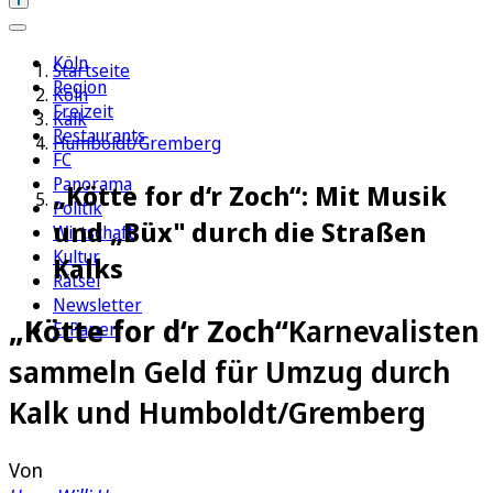
Köln
Startseite
Region
Köln
Freizeit
Kalk
Restaurants
Humboldt/Gremberg
FC
Panorama
„Kötte for d‘r Zoch“: Mit Musik
Politik
und „Büx" durch die Straßen
Wirtschaft
Kultur
Kalks
Rätsel
Newsletter
„Kötte for d‘r Zoch“
Karnevalisten
E-Paper
sammeln Geld für Umzug durch
Kalk und Humboldt/Gremberg
Von