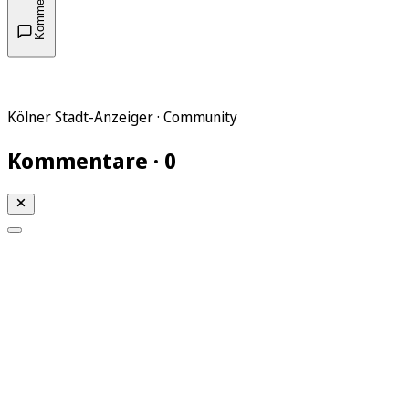
Kommentare
Kölner Stadt-Anzeiger · Community
Kommentare · 0
Mein KStA
Meine Artikel
Meine Region
Meine Newsletter
Mein KStA PLUS
Mein E-Paper