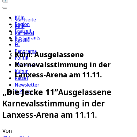
Köln
Startseite
Region
Köln
Freizeit
Karneval
Restaurants
Kasalla
FC
Panorama
Köln: Ausgelassene
Politik
Karnevalsstimmung in der
Wirtschaft
Kultur
Lanxess-Arena am 11.11.
Rätsel
Newsletter
„Die Jecke 11”
Ausgelassene
E-Paper
Karnevalsstimmung in der
Lanxess-Arena am 11.11.
Von