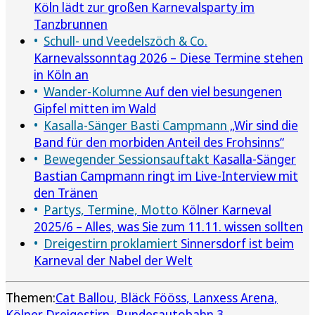
Köln lädt zur großen Karnevalsparty im
Tanzbrunnen
Schull- und Veedelszöch & Co.
Karnevalssonntag 2026 – Diese Termine stehen
in Köln an
Wander-Kolumne
Auf den viel besungenen
Gipfel mitten im Wald
Kasalla-Sänger Basti Campmann
„Wir sind die
Band für den morbiden Anteil des Frohsinns“
Bewegender Sessionsauftakt
Kasalla-Sänger
Bastian Campmann ringt im Live-Interview mit
den Tränen
Partys, Termine, Motto
Kölner Karneval
2025/6 – Alles, was Sie zum 11.11. wissen sollten
Dreigestirn proklamiert
Sinnersdorf ist beim
Karneval der Nabel der Welt
Themen:
Cat Ballou
Bläck Fööss
Lanxess Arena
Kölner Dreigestirn
Bundesautobahn 3