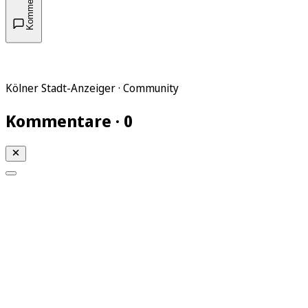
Kommentare
Kölner Stadt-Anzeiger · Community
Kommentare · 0
Mein KStA
Meine Artikel
Meine Region
Meine Newsletter
Mein KStA PLUS
Mein E-Paper