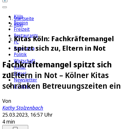
Köln
Startseite
Region
Köln
Freizeit
Restaurants
Kitas Köln: Fachkräftemangel
FC
spitzt sich zu, Eltern in Not
Panorama
Politik
Wirtschaft
Fachkräftemangel spitzt sich
Kultur
zu
Eltern in Not – Kölner Kitas
Rätsel
Newsletter
schränken Betreuungszeiten ein
E-Paper
Von
Kathy Stolzenbach
25.03.2023, 16:57 Uhr
4 min