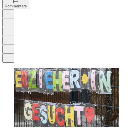
Kommentare
Auf Google bevorzugen
Anhören
Schrift
Merken
Drucken
Teilen