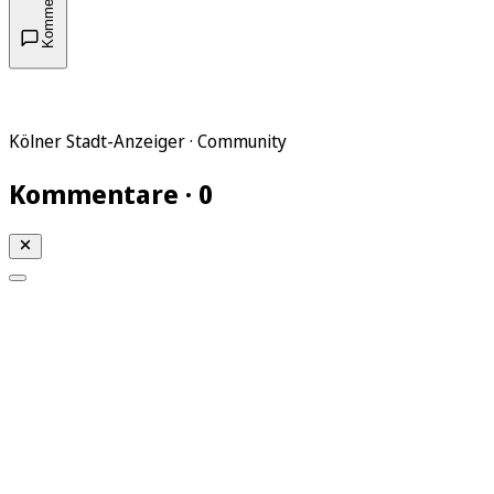
Kommentare
Kölner Stadt-Anzeiger · Community
Kommentare · 0
Mein KStA
Meine Artikel
Meine Region
Meine Newsletter
Mein KStA PLUS
Mein E-Paper