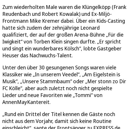
Zum wiederholten Male waren die Klüngelköpp (Frank
Reudenbach und Robert Kowalak) und Ex-Miljö-
Frontmann Mike Kremer dabei. Über ein Kids-Casting
hatte sich zudem der zehnjährige Leonard
qualifiziert, der auf der großen Arena-Bühne „Für die
Iwigkeit“ von Torben Klein singen durfte. „Er spricht
und singt ein wunderbares Kölsch“, lobte Gastgeber
Heuser das Nachwuchs-Talent.
Unter den über 30 gesungenen Songs waren viele
Klassiker wie „In unserem Veedel“, „Am Eigelstein is
Musik“, „Unsere Stammbaum“ oder „Mer stonn zo Dir
FC Kölle“, aber auch zuletzt noch nicht gespielte
Lieder und neue Favoriten wie „Tommi“ von
AnnenMayKantereit.
„Rund ein Drittel der Titel kennen die Gäste noch
nicht aus dem Vorjahr, damit sich keine Routine
einschleicht“, sagte der Frontsänger zu EXPRESS.de.