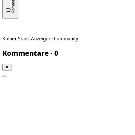
Kommentare
Kölner Stadt-Anzeiger · Community
Kommentare · 0
Mein KStA
Meine Artikel
Meine Region
Meine Newsletter
Mein KStA PLUS
Mein E-Paper