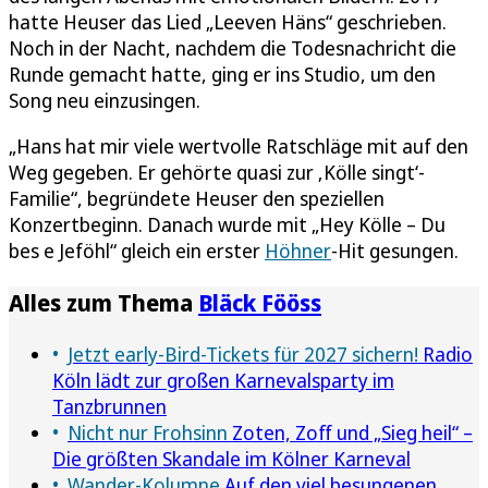
hatte Heuser das Lied „Leeven Häns“ geschrieben.
Noch in der Nacht, nachdem die Todesnachricht die
Runde gemacht hatte, ging er ins Studio, um den
Song neu einzusingen.
„Hans hat mir viele wertvolle Ratschläge mit auf den
Weg gegeben. Er gehörte quasi zur ‚Kölle singt‘-
Familie“, begründete Heuser den speziellen
Konzertbeginn. Danach wurde mit „Hey Kölle – Du
bes e Jeföhl“ gleich ein erster
Höhner
-Hit gesungen.
Alles zum Thema
Bläck Fööss
Jetzt early-Bird-Tickets für 2027 sichern!
Radio
Köln lädt zur großen Karnevalsparty im
Tanzbrunnen
Nicht nur Frohsinn
Zoten, Zoff und „Sieg heil“ –
Die größten Skandale im Kölner Karneval
Wander-Kolumne
Auf den viel besungenen