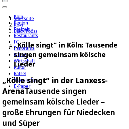
Köln
Startseite
Region
Köln
Freizeit
Bläck Fööss
Restaurants
FC
„Kölle singt“ in Köln: Tausende
Panorama
singen gemeinsam kölsche
Politik
Wirtschaft
Lieder
Kultur
Rätsel
„Kölle singt“ in der Lanxess-
Newsletter
E-Paper
Arena
Tausende singen
gemeinsam kölsche Lieder –
große Ehrungen für Niedecken
und Süper