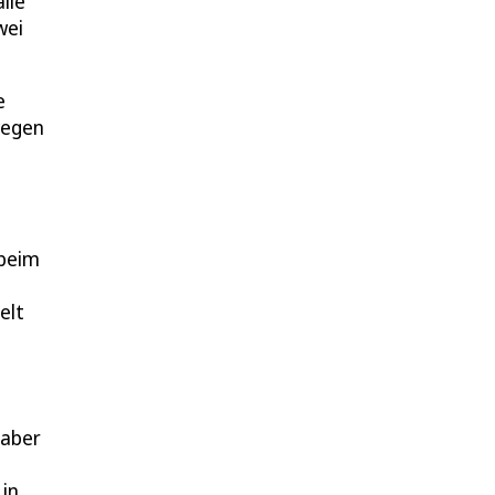
lle
wei
e
wegen
 beim
elt
 aber
 in