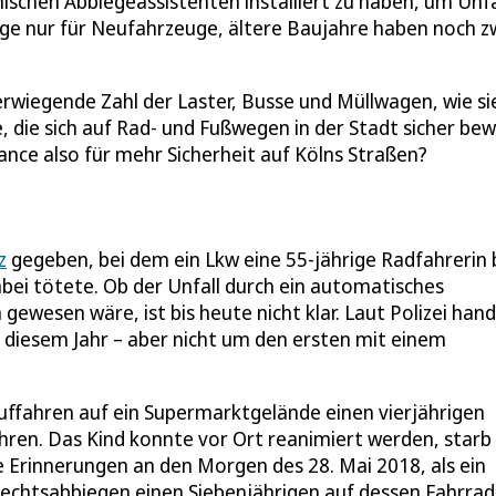
ischen Abbiegeassistenten installiert zu haben, um Unfä
lage nur für Neufahrzeuge, ältere Baujahre haben noch z
wiegende Zahl der Laster, Busse und Müllwagen, wie si
e, die sich auf Rad- und Fußwegen in der Stadt sicher be
hance also für mehr Sicherheit auf Kölns Straßen?
z
gegeben, bei dem ein Lkw eine 55-jährige Radfahrerin
abei tötete. Ob der Unfall durch ein automatisches
wesen wäre, ist bis heute nicht klar. Laut Polizei hand
in diesem Jahr – aber nicht um den ersten mit einem
ffahren auf ein Supermarktgelände einen vierjährigen
ahren. Das Kind konnte vor Ort reanimiert werden, starb
 Erinnerungen an den Morgen des 28. Mai 2018, als ein
echtsabbiegen einen Siebenjährigen auf dessen Fahrrad