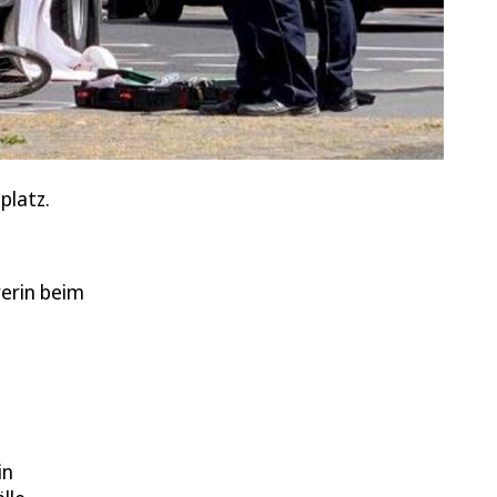
platz.
rerin beim
in