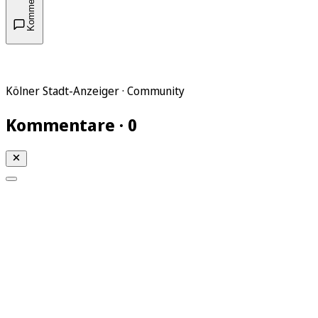
Kommentare
Kölner Stadt-Anzeiger · Community
Kommentare · 0
Mein KStA
Meine Artikel
Meine Region
Meine Newsletter
Mein KStA PLUS
Mein E-Paper