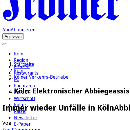
Abo
Abonnieren
Anmelden
Köln
Region
Startseite
Freizeit
Köln
Restaurants
Kölner Verkehrs-Betriebe
FC
Panorama
Köln: Elektronischer Abbiegeassis
Politik
Wirtschaft
Kultur
Immer wieder Unfälle in Köln
Abbi
Rätsel
Newsletter
Von
E-Paper
Tim Stinauer
und