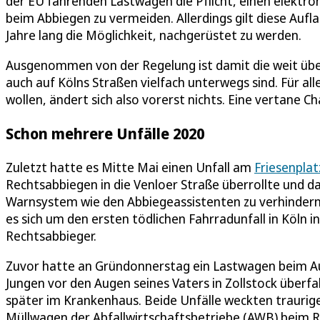
der EU fahrenden Lastwagen die Pflicht, einen elektron
beim Abbiegen zu vermeiden. Allerdings gilt diese Auf
Jahre lang die Möglichkeit, nachgerüstet zu werden.
Ausgenommen von der Regelung ist damit die weit über
auch auf Kölns Straßen vielfach unterwegs sind. Für all
wollen, ändert sich also vorerst nichts. Eine vertane C
Schon mehrere Unfälle 2020
Zuletzt hatte es Mitte Mai einen Unfall am
Friesenplat
Rechtsabbiegen in die Venloer Straße überrollte und d
Warnsystem wie den Abbiegeassistenten zu verhindern ge
es sich um den ersten tödlichen Fahrradunfall in Köln 
Rechtsabbieger.
Zuvor hatte an Gründonnerstag ein Lastwagen beim Au
Jungen vor den Augen seines Vaters in Zollstock überf
später im Krankenhaus. Beide Unfälle weckten traurige
Müllwagen der Abfallwirtschaftsbetriebe (AWB) beim R