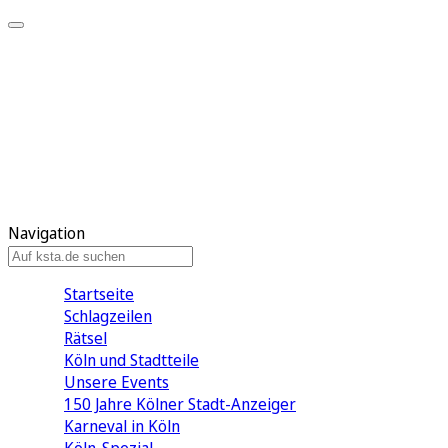
Mein KStA
Meine Artikel
Meine Region
Meine Newsletter
Mein KStA PLUS
Mein E-Paper
Navigation
Startseite
Schlagzeilen
Rätsel
Köln und Stadtteile
Unsere Events
150 Jahre Kölner Stadt-Anzeiger
Karneval in Köln