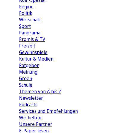
Köln-Spezial
Region
Politik
Wirtschaft
Sport
Panorama
Promis & TV
Freizeit
Gewinnspiele
Kultur & Medien
Ratgeber
Meinung
Green
Schule
Themen von A bis Z
Newsletter
Podcasts
Services und Empfehlungen
Wir helfen
Unsere Partner
E-Paper lesen