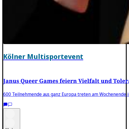
Kölner Multisportevent
Janus Queer Games feiern Vielfalt und Tole
600 Teilnehmende aus ganz Europa treten am Wochenende in