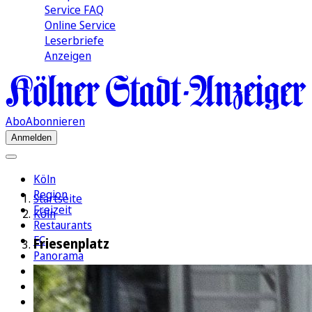
Service FAQ
Online Service
Leserbriefe
Anzeigen
Abo
Abonnieren
Anmelden
Köln
Region
Startseite
Freizeit
Köln
Restaurants
FC
Friesenplatz
Panorama
Politik
Wirtschaft
Kultur