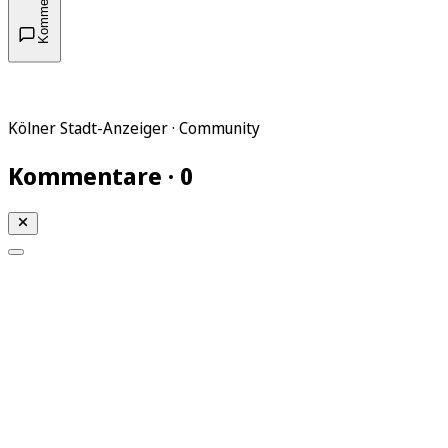
Kommentare
Kölner Stadt-Anzeiger · Community
Kommentare · 0
Mein KStA
Meine Artikel
Meine Region
Meine Newsletter
Mein KStA PLUS
Mein E-Paper