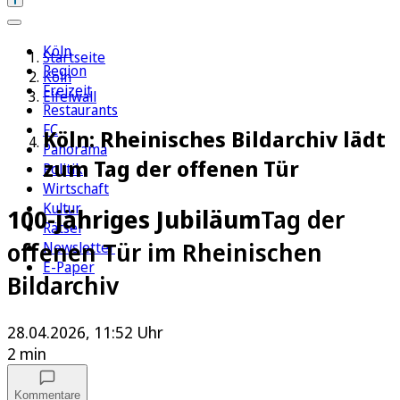
Köln
Startseite
Region
Köln
Freizeit
Eifelwall
Restaurants
FC
Köln: Rheinisches Bildarchiv lädt
Panorama
zum Tag der offenen Tür
Politik
Wirtschaft
Kultur
100-jähriges Jubiläum
Tag der
Rätsel
offenen Tür im Rheinischen
Newsletter
E-Paper
Bildarchiv
28.04.2026, 11:52 Uhr
2 min
Kommentare