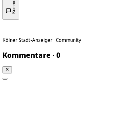
Kommentare
Kölner Stadt-Anzeiger · Community
Kommentare · 0
Mein KStA
Meine Artikel
Meine Region
Meine Newsletter
Mein KStA PLUS
Mein E-Paper