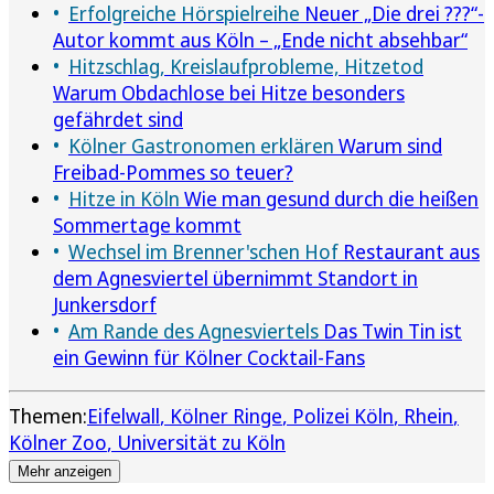
Erfolgreiche Hörspielreihe
Neuer „Die drei ???“-
Autor kommt aus Köln – „Ende nicht absehbar“
Hitzschlag, Kreislaufprobleme, Hitzetod
Warum Obdachlose bei Hitze besonders
gefährdet sind
Kölner Gastronomen erklären
Warum sind
Freibad-Pommes so teuer?
Hitze in Köln
Wie man gesund durch die heißen
Sommertage kommt
Wechsel im Brenner'schen Hof
Restaurant aus
dem Agnesviertel übernimmt Standort in
Junkersdorf
Am Rande des Agnesviertels
Das Twin Tin ist
ein Gewinn für Kölner Cocktail-Fans
Themen:
Eifelwall
Kölner Ringe
Polizei Köln
Rhein
Kölner Zoo
Universität zu Köln
Mehr anzeigen