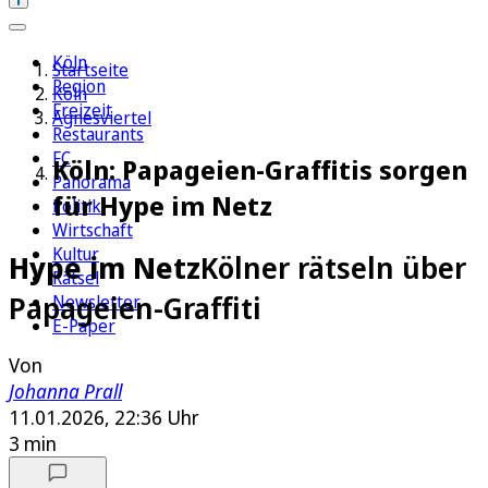
Köln
Startseite
Region
Köln
Freizeit
Agnesviertel
Restaurants
FC
Köln: Papageien-Graffitis sorgen
Panorama
für Hype im Netz
Politik
Wirtschaft
Kultur
Hype im Netz
Kölner rätseln über
Rätsel
Papageien-Graffiti
Newsletter
E-Paper
Von
Johanna Prall
11.01.2026, 22:36 Uhr
3 min