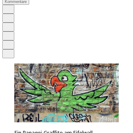
Kommentare
Auf Google bevorzugen
Anhören
Schrift
Merken
Drucken
Teilen
Ein Papagei-Graffito am Eifelwall.