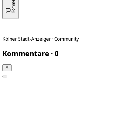
Kommentare
Kölner Stadt-Anzeiger · Community
Kommentare · 0
Mein KStA
Meine Artikel
Meine Region
Meine Newsletter
Mein KStA PLUS
Mein E-Paper