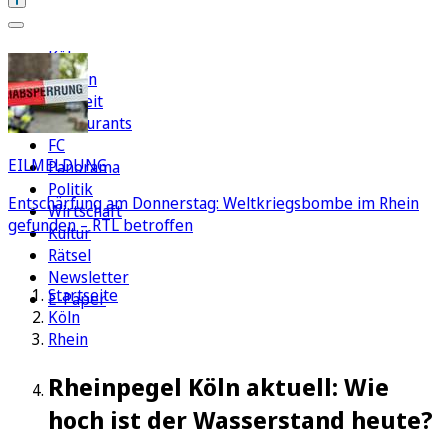
Köln
Region
Freizeit
Restaurants
FC
EILMELDUNG
Panorama
Politik
Entschärfung am Donnerstag: Weltkriegsbombe im Rhein
Wirtschaft
gefunden – RTL betroffen
Kultur
Rätsel
Newsletter
Startseite
E-Paper
Köln
Rhein
Rheinpegel Köln aktuell: Wie
hoch ist der Wasserstand heute?