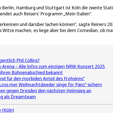
n Berlin, Hamburg und Stuttgart ist Köln die zweite Stat
 endet auch Reisers' Programm „Mein Italien“.
r erkennen und darüber lachen können“, sagte Reiners 2
es Witze machen, es liege aber bei dem Comedian, ob m
ntlich Phil Collins?
s-Arena – Alle Infos zum einzigen NRW-Konzert 2025
n ihren Bühnenabschied bekannt
and für den morbiden Anteil des Frohsinns“
„Loss mer Weihnachtsleeder singe för Pänz“ sichern
ilen gegen Dresden den nächsten Heimsieg an
ang als Dreamteam
 (Köln)