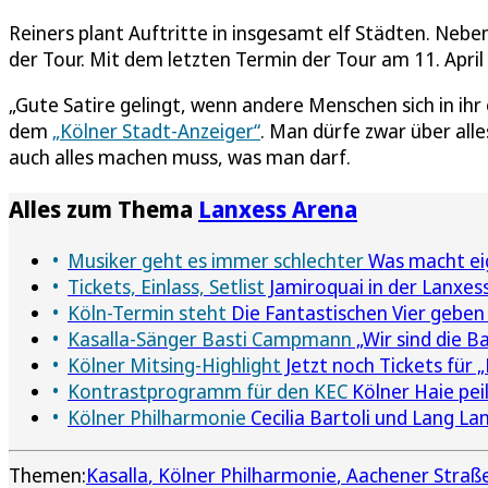
Reiners plant Auftritte in insgesamt elf Städten. Nebe
der Tour. Mit dem letzten Termin der Tour am 11. April
„Gute Satire gelingt, wenn andere Menschen sich in ih
dem
„Kölner Stadt-Anzeiger“
. Man dürfe zwar über all
auch alles machen muss, was man darf.
Alles zum Thema
Lanxess Arena
Musiker geht es immer schlechter
Was macht eige
Tickets, Einlass, Setlist
Jamiroquai in der Lanxes
Köln-Termin steht
Die Fantastischen Vier gebe
Kasalla-Sänger Basti Campmann
„Wir sind die B
Kölner Mitsing-Highlight
Jetzt noch Tickets für 
Kontrastprogramm für den KEC
Kölner Haie pe
Kölner Philharmonie
Cecilia Bartoli und Lang L
Themen:
Kasalla
Kölner Philharmonie
Aachener Straße