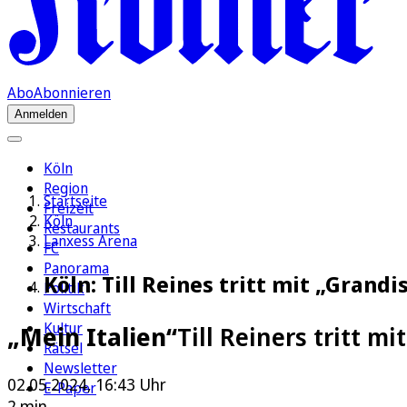
Abo
Abonnieren
Anmelden
Köln
Region
Startseite
Freizeit
Köln
Restaurants
Lanxess Arena
FC
Panorama
Köln: Till Reines tritt mit „Grand
Politik
Wirtschaft
Kultur
„Mein Italien“
Till Reiners tritt m
Rätsel
Newsletter
02.05.2024, 16:43 Uhr
E-Paper
2 min