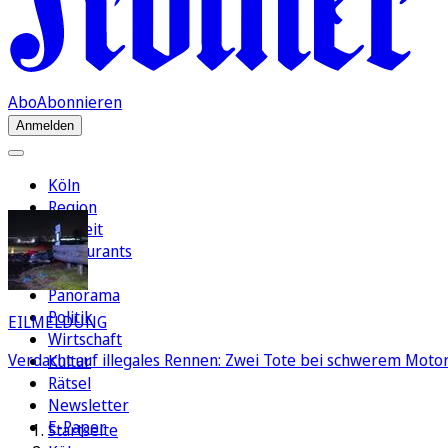
Abo
Abonnieren
Anmelden
Köln
Region
Freizeit
Restaurants
FC
Panorama
Politik
EILMELDUNG
Wirtschaft
Verdacht auf illegales Rennen: Zwei Tote bei schwerem Motorr
Kultur
Rätsel
Newsletter
E-Paper
Startseite