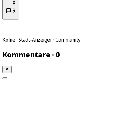
Kommentare
Kölner Stadt-Anzeiger · Community
Kommentare · 0
Mein KStA
Meine Artikel
Meine Region
Meine Newsletter
Mein KStA PLUS
Mein E-Paper