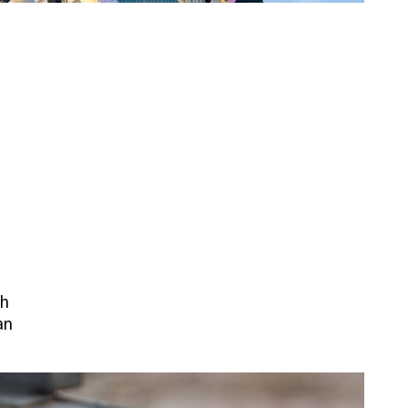
ch
an