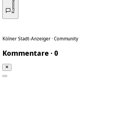
Kommentare
Kölner Stadt-Anzeiger · Community
Kommentare · 0
Mein KStA
Meine Artikel
Meine Region
Meine Newsletter
Mein KStA PLUS
Mein E-Paper