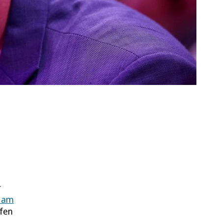
r
 am
ffen