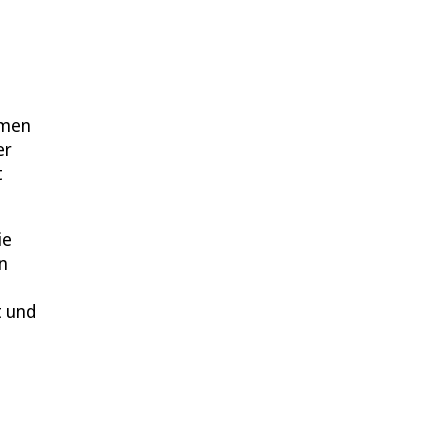
mmen
er
t
ie
n
t und
.