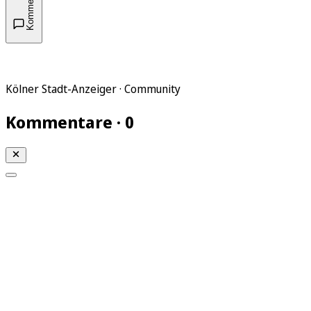
Kommentare
Kölner Stadt-Anzeiger · Community
Kommentare · 0
Mein KStA
Meine Artikel
Meine Region
Meine Newsletter
Mein KStA PLUS
Mein E-Paper