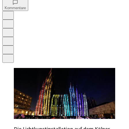
Kommentare
Auf Google bevorzugen
Anhören
Schrift
Merken
Drucken
Teilen