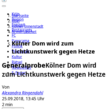
Köln
Startseite
Region
Köln
Freizeit
Kölner Innenstadt
Restaurants
Armin Laschet
FC
Panorama
Kölner Dom wird zum
Politik
Lichtkunstwerk gegen Hetze
Wirtschaft
Kultur
Rätsel
Generalprobe
Kölner Dom wird
Newsletter
zum Lichtkunstwerk gegen Hetze
E-Paper
Von
Alexandra Ringendahl
25.09.2018, 13:45 Uhr
2 min