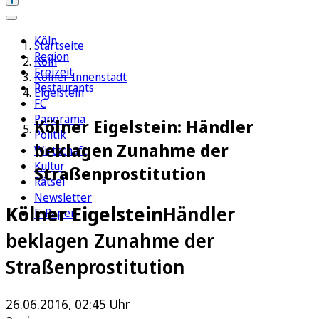
Köln
Startseite
Region
Köln
Freizeit
Kölner Innenstadt
Restaurants
Eigelstein
FC
Panorama
Kölner Eigelstein: Händler
Politik
beklagen Zunahme der
Wirtschaft
Kultur
Straßenprostitution
Rätsel
Newsletter
Kölner Eigelstein
Händler
E-Paper
beklagen Zunahme der
Straßenprostitution
26.06.2016, 02:45 Uhr