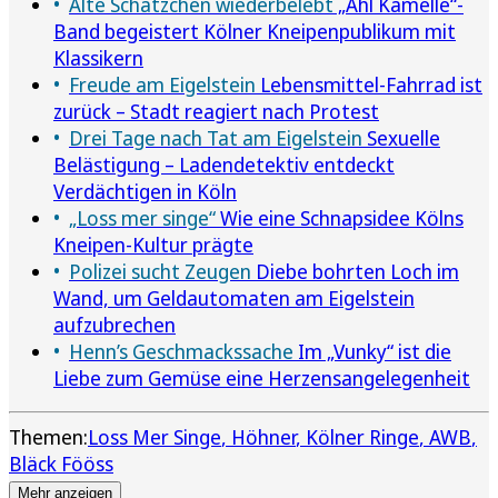
Alte Schätzchen wiederbelebt
„Ahl Kamelle“-
Band begeistert Kölner Kneipenpublikum mit
Klassikern
Freude am Eigelstein
Lebensmittel-Fahrrad ist
zurück – Stadt reagiert nach Protest
Drei Tage nach Tat am Eigelstein
Sexuelle
Belästigung – Ladendetektiv entdeckt
Verdächtigen in Köln
„Loss mer singe“
Wie eine Schnapsidee Kölns
Kneipen-Kultur prägte
Polizei sucht Zeugen
Diebe bohrten Loch im
Wand, um Geldautomaten am Eigelstein
aufzubrechen
Henn’s Geschmackssache
Im „Vunky“ ist die
Liebe zum Gemüse eine Herzensangelegenheit
Themen:
Loss Mer Singe
Höhner
Kölner Ringe
AWB
Bläck Fööss
Mehr anzeigen