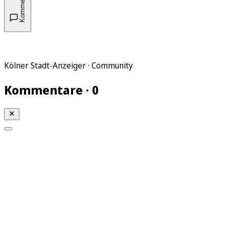
Kommentare
Kölner Stadt-Anzeiger · Community
Kommentare · 0
Mein KStA
Meine Artikel
Meine Region
Meine Newsletter
Mein KStA PLUS
Mein E-Paper