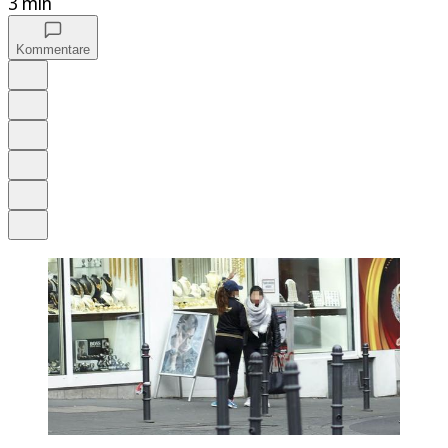
3 min
Kommentare
Auf Google bevorzugen
Anhören
Schrift
Merken
Drucken
Teilen