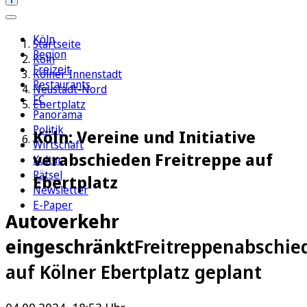
Köln
Startseite
Region
Köln
Freizeit
Kölner Innenstadt
Restaurants
Neustadt-Nord
FC
Ebertplatz
Panorama
Politik
Köln: Vereine und Initiative
Wirtschaft
verabschieden Freitreppe auf
Kultur
Rätsel
Ebertplatz
Newsletter
E-Paper
Autoverkehr
eingeschränkt
Freitreppenabschie
auf Kölner Ebertplatz geplant