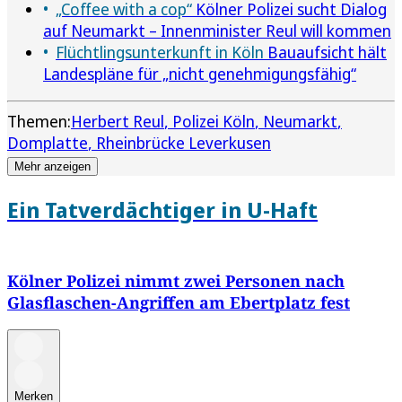
„Coffee with a cop“
Kölner Polizei sucht Dialog
auf Neumarkt – Innenminister Reul will kommen
Flüchtlingsunterkunft in Köln
Bauaufsicht hält
Landespläne für „nicht genehmigungsfähig“
Themen:
Herbert Reul
Polizei Köln
Neumarkt
Domplatte
Rheinbrücke Leverkusen
Mehr anzeigen
Ein Tatverdächtiger in U-Haft
Kölner Polizei nimmt zwei Personen nach
Glasflaschen-Angriffen am Ebertplatz fest
Merken