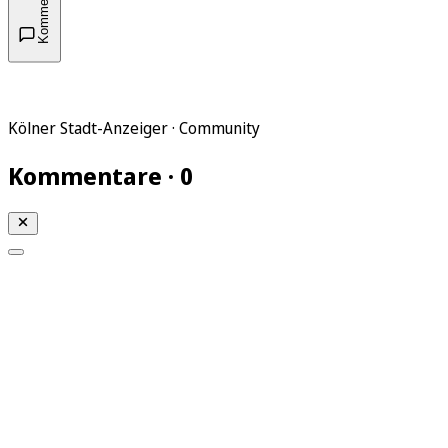
Kommentare
Kölner Stadt-Anzeiger · Community
Kommentare · 0
Mein KStA
Meine Artikel
Meine Region
Meine Newsletter
Mein KStA PLUS
Mein E-Paper