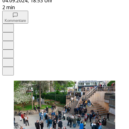
04.09.2024, 18:53 Uhr
2 min
Kommentare
Auf Google bevorzugen
Anhören
Schrift
Merken
Drucken
Teilen