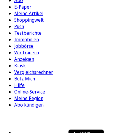
Abo
E-Paper
Meine Artikel
Shoppingwelt
Push
Testberichte
Immobilien
Jobbörse
Wir trauern
Anzeigen
Kiosk
Vergleichsrechner
Bütz Mich
Hilfe
Online-Service
Meine Region
Abo kündigen
FOLGEN SIE UNS
ENTDECKEN SIE UNSERE APP