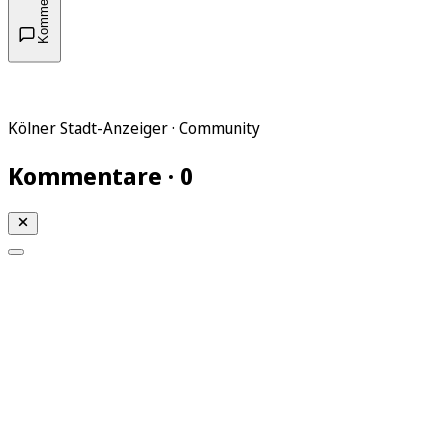
Kommentare
Kölner Stadt-Anzeiger · Community
Kommentare · 0
Mein KStA
Meine Artikel
Meine Region
Meine Newsletter
Mein KStA PLUS
Mein E-Paper