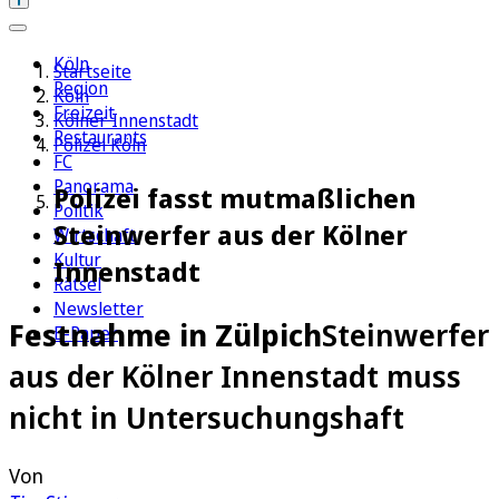
Köln
Startseite
Region
Köln
Freizeit
Kölner Innenstadt
Restaurants
Polizei Köln
FC
Panorama
Polizei fasst mutmaßlichen
Politik
Steinwerfer aus der Kölner
Wirtschaft
Kultur
Innenstadt
Rätsel
Newsletter
Festnahme in Zülpich
Steinwerfer
E-Paper
aus der Kölner Innenstadt muss
nicht in Untersuchungshaft
Von