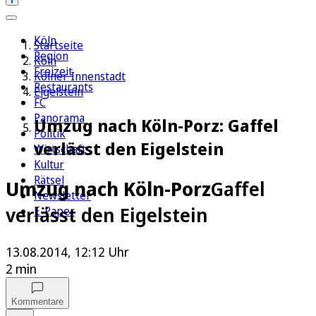
Köln
Startseite
Region
Köln
Freizeit
Kölner Innenstadt
Restaurants
Eigelstein
FC
Panorama
Umzug nach Köln-Porz: Gaffel
Politik
verlässt den Eigelstein
Wirtschaft
Kultur
Rätsel
Umzug nach Köln-Porz
Gaffel
Newsletter
verlässt den Eigelstein
E-Paper
13.08.2014, 12:12 Uhr
2 min
Kommentare
Auf Google bevorzugen