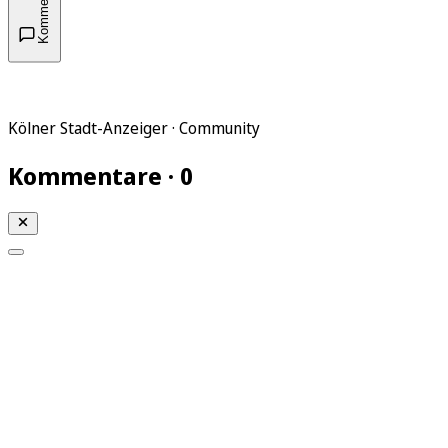
Kommentare
Kölner Stadt-Anzeiger · Community
Kommentare · 0
Mein KStA
Meine Artikel
Meine Region
Meine Newsletter
Mein KStA PLUS
Mein E-Paper