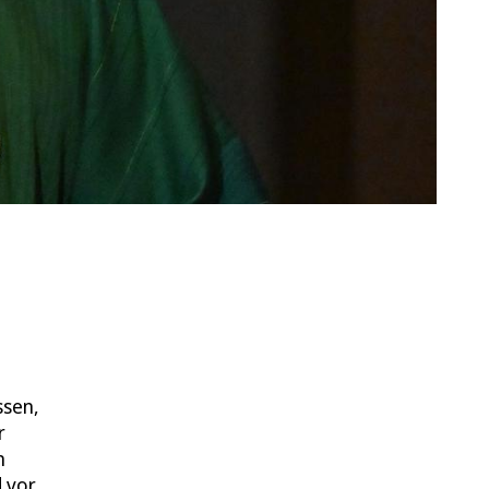
ssen,
r
n
d vor