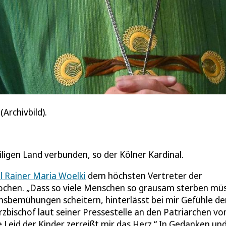
Archivbild).
ligen Land verbunden, so der Kölner Kardinal.
l Rainer Maria Woelki
dem höchsten Vertreter der
sprochen. „Dass so viele Menschen so grausam sterben mü
densbemühungen scheitern, hinterlässt bei mir Gefühle de
zbischof laut seiner Pressestelle an den Patriarchen vo
e Leid der Kinder zerreißt mir das Herz.“ In Gedanken un