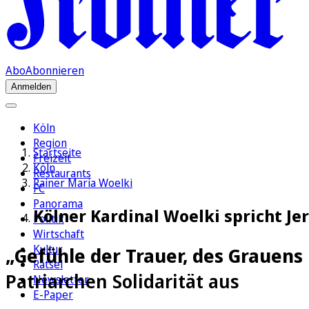
Abo
Abonnieren
Anmelden
Köln
Region
Startseite
Freizeit
Köln
Restaurants
Rainer Maria Woelki
FC
Panorama
Kölner Kardinal Woelki spricht Je
Politik
Wirtschaft
Kultur
„Gefühle der Trauer, des Grauen
Rätsel
Patriarchen Solidarität aus
Newsletter
E-Paper