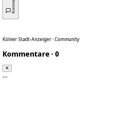
Kommentare
Kölner Stadt-Anzeiger · Community
Kommentare · 0
Mein KStA
Meine Artikel
Meine Region
Meine Newsletter
Mein KStA PLUS
Mein E-Paper