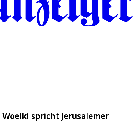
l Woelki spricht Jerusalemer