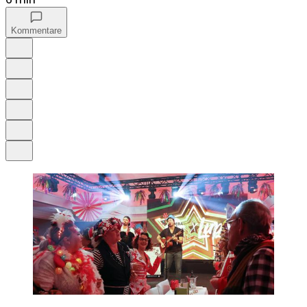
Kommentare
Auf Google bevorzugen
Anhören
Schrift
Merken
Drucken
Teilen