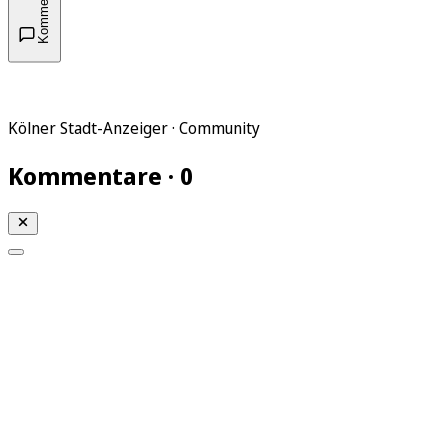
Kommentare
Kölner Stadt-Anzeiger · Community
Kommentare · 0
Mein KStA
Meine Artikel
Meine Region
Meine Newsletter
Mein KStA PLUS
Mein E-Paper