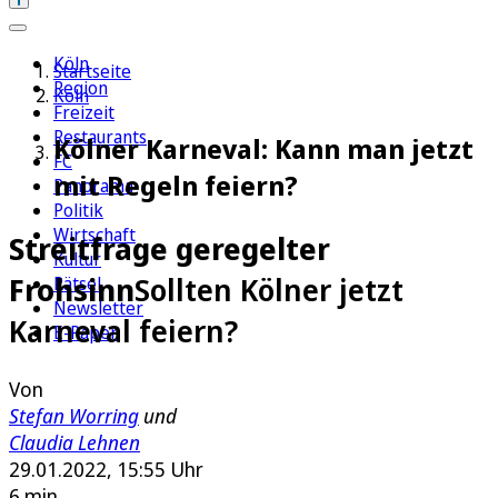
Köln
Startseite
Region
Köln
Freizeit
Restaurants
Kölner Karneval: Kann man jetzt
FC
mit Regeln feiern?
Panorama
Politik
Wirtschaft
Streitfrage geregelter
Kultur
Frohsinn
Sollten Kölner jetzt
Rätsel
Newsletter
Karneval feiern?
E-Paper
Von
Stefan Worring
und
Claudia Lehnen
29.01.2022, 15:55 Uhr
6 min