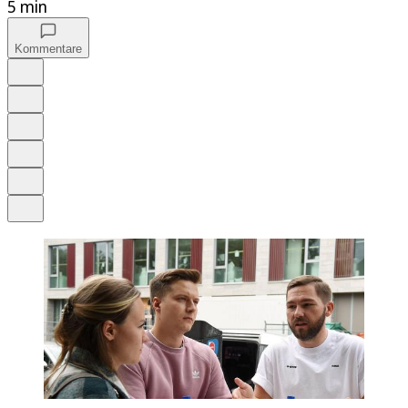
5 min
Kommentare
Auf Google bevorzugen
Anhören
Schrift
Merken
Drucken
Teilen