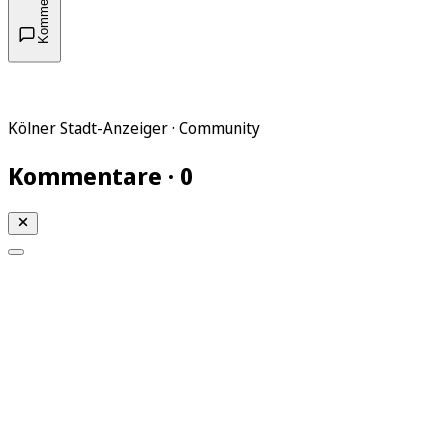
Kommentare
Kölner Stadt-Anzeiger · Community
Kommentare · 0
Mein KStA
Meine Artikel
Meine Region
Meine Newsletter
Mein KStA PLUS
Mein E-Paper