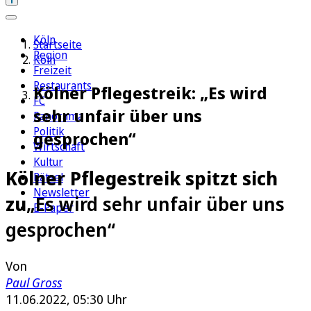
Köln
Startseite
Region
Köln
Freizeit
Restaurants
Kölner Pflegestreik: „Es wird
FC
sehr unfair über uns
Panorama
Politik
gesprochen“
Wirtschaft
Kultur
Kölner Pflegestreik spitzt sich
Rätsel
Newsletter
zu
„Es wird sehr unfair über uns
E-Paper
gesprochen“
Von
Paul Gross
11.06.2022, 05:30 Uhr