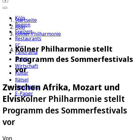
Köln
Startseite
Region
Köln
Freizeit
Kölner Philharmonie
Restaurants
FC
Kölner Philharmonie stellt
Panorama
Programm des Sommerfestivals
Politik
Wirtschaft
vor
Kultur
Rätsel
Zwischen Afrika, Mozart und
Newsletter
E-Paper
Elvis
Kölner Philharmonie stellt
Programm des Sommerfestivals
vor
Von