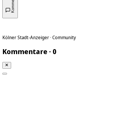
Kommentare
Kölner Stadt-Anzeiger · Community
Kommentare · 0
Mein KStA
Meine Artikel
Meine Region
Meine Newsletter
Mein KStA PLUS
Mein E-Paper