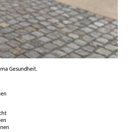
hema Gesundheit.
nen
cht
men
inen