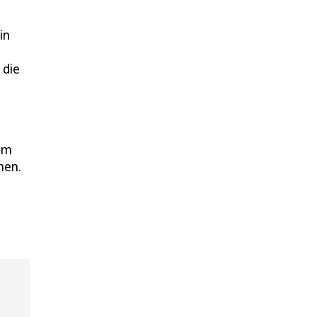
in
 die
ram
hen.