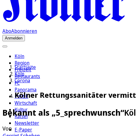
Abo
Abonnieren
Anmelden
Köln
Region
Startseite
Freizeit
Köln
Restaurants
Corona
FC
Panorama
Kölner Rettungssanitäter vermitt
Politik
Wirtschaft
Kultur
Bekannt als „5_sprechwunsch“
Köl
Rätsel
Newsletter
Von
E-Paper
Gerriet Scheben