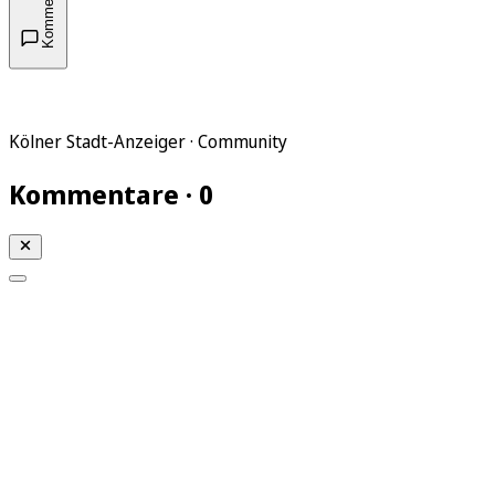
Kommentare
Kölner Stadt-Anzeiger · Community
Kommentare · 0
Mein KStA
Meine Artikel
Meine Region
Meine Newsletter
Mein KStA PLUS
Mein E-Paper