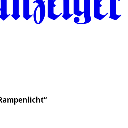
“
 Rampenlicht“