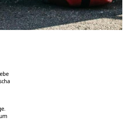
iebe
ascha
ge.
aum