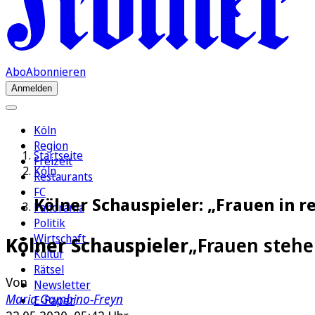
Abo
Abonnieren
Anmelden
Köln
Region
Startseite
Freizeit
Köln
Restaurants
FC
Kölner Schauspieler: „Frauen in 
Panorama
Politik
Wirtschaft
Kölner Schauspieler
„Frauen stehe
Kultur
Rätsel
Von
Newsletter
Maria Gambino-Freyn
E-Paper