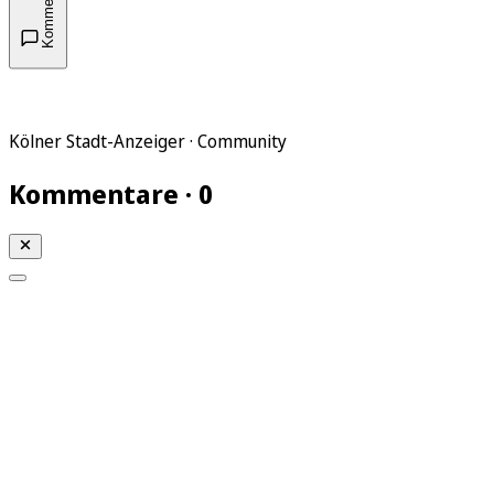
Kommentare
Kölner Stadt-Anzeiger · Community
Kommentare · 0
Mein KStA
Meine Artikel
Meine Region
Meine Newsletter
Mein KStA PLUS
Mein E-Paper