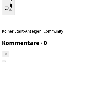
Kommentare
Kölner Stadt-Anzeiger · Community
Kommentare · 0
Mein KStA
Meine Artikel
Meine Region
Meine Newsletter
Mein KStA PLUS
Mein E-Paper