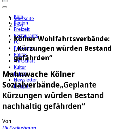
Köln
Startseite
Region
Köln
Freizeit
Restaurants
Kölner Wohlfahrtsverbände:
FC
„Kürzungen würden Bestand
Panorama
Politik
gefährden“
Wirtschaft
Kultur
Mahnwache Kölner
Rätsel
Newsletter
Sozialverbände
„Geplante
E-Paper
Kürzungen würden Bestand
nachhaltig gefährden“
Von
Uli Kreikebaum