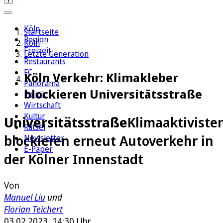
Köln
Startseite
Region
Köln
Freizeit
Letzte Generation
Restaurants
FC
Köln Verkehr: Klimakleber
Panorama
blockieren Universitätsstraße
Politik
Wirtschaft
Kultur
Universitätsstraße
Klimaaktiviste
Rätsel
blockieren erneut Autoverkehr in
Newsletter
E-Paper
der Kölner Innenstadt
Von
Manuel Liu
und
Florian Teichert
03.02.2023, 14:30 Uhr