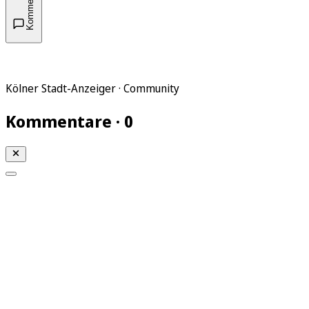
Kommentare
Kölner Stadt-Anzeiger · Community
Kommentare · 0
Mein KStA
Meine Artikel
Meine Region
Meine Newsletter
Mein KStA PLUS
Mein E-Paper