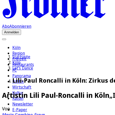
Abo
Abonnieren
Anmelden
Köln
Region
Startseite
Freizeit
Köln
Restaurants
Let's Dance
FC
Panorama
Lili-Paul Roncalli in Köln: Zirkus
Politik
Wirtschaft
Kultur
Artistin Lili Paul-Roncalli in Köln
„
Rätsel
Newsletter
Von
E-Paper
Maria Gambino-Freyn