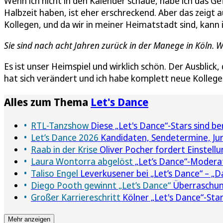
Wenn ich nicht in den Kalender schaue, habe ich das Gef
Halbzeit haben, ist eher erschreckend. Aber das zeigt a
Kollegen, und da wir in meiner Heimatstadt sind, kann 
Sie sind nach acht Jahren zurück in der Manege in Köln. W
Es ist unser Heimspiel und wirklich schön. Der Ausblick, 
hat sich verändert und ich habe komplett neue Kollegen,
Alles zum Thema
Let's Dance
RTL-Tanzshow
Diese „Let's Dance“-Stars sind be
Let’s Dance 2026
Kandidaten, Sendetermine, Jury 
Raab in der Krise
Oliver Pocher fordert Einstell
Laura Wontorra abgelöst
„Let’s Dance“-Moderat
Taliso Engel
Leverkusener bei „Let’s Dance“ – „
Diego Pooth gewinnt „Let’s Dance“
Überraschung
Großer Karriereschritt
Kölner „Let's Dance“-Sta
Mehr anzeigen