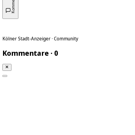
Kommentare
Kölner Stadt-Anzeiger · Community
Kommentare · 0
Mein KStA
Meine Artikel
Meine Region
Meine Newsletter
Mein KStA PLUS
Mein E-Paper