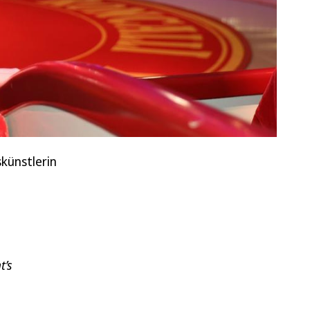
skünstlerin
t’s