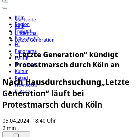
Köln
Startseite
Region
Köln
Freizeit
Lindenthal
Restaurants
Letzte Generation
FC
Panorama
„Letzte Generation“ kündigt
Politik
Protestmarsch durch Köln an
Wirtschaft
Kultur
Rätsel
Nach Hausdurchsuchung
„Letzte
Newsletter
Generation“ läuft bei
E-Paper
Protestmarsch durch Köln
05.04.2024, 18:40 Uhr
2 min