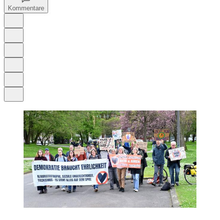
Kommentare
Auf Google bevorzugen
Anhören
Schrift
Merken
Drucken
Teilen