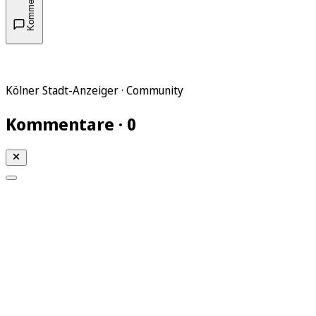
Kommentare
Kölner Stadt-Anzeiger · Community
Kommentare · 0
Mein KStA
Meine Artikel
Meine Region
Meine Newsletter
Mein KStA PLUS
Mein E-Paper