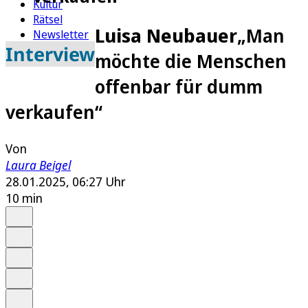
Kultur
Rätsel
Luisa Neubauer
„Man
Newsletter
Interview
E-Paper
möchte die Menschen
offenbar für dumm
verkaufen“
Von
Laura Beigel
28.01.2025, 06:27 Uhr
10 min
Auf Google bevorzugen
Anhören
Schrift
Merken
Drucken