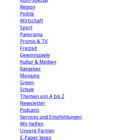
Köln-Spezial
Region
Politik
Wirtschaft
Sport
Panorama
Promis & TV
Freizeit
Gewinnspiele
Kultur & Medien
Ratgeber
Meinung
Green
Schule
Themen von A bis Z
Newsletter
Podcasts
Services und Empfehlungen
Wir helfen
Unsere Partner
E-Paper lesen