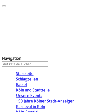
Mein KStA
Meine Artikel
Meine Region
Meine Newsletter
Mein KStA PLUS
Mein E-Paper
Navigation
Startseite
Schlagzeilen
Rätsel
Köln und Stadtteile
Unsere Events
150 Jahre Kölner Stadt-Anzeiger
Karneval in Köln