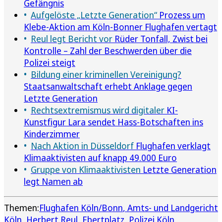
Gefängnis
Aufgelöste „Letzte Generation“
Prozess um
Klebe-Aktion am Köln-Bonner Flughafen vertagt
Reul legt Bericht vor
Rüder Tonfall, Zwist bei
Kontrolle – Zahl der Beschwerden über die
Polizei steigt
Bildung einer kriminellen Vereinigung?
Staatsanwaltschaft erhebt Anklage gegen
Letzte Generation
Rechtsextremismus wird digitaler
KI-
Kunstfigur Lara sendet Hass-Botschaften ins
Kinderzimmer
Nach Aktion in Düsseldorf
Flughafen verklagt
Klimaaktivisten auf knapp 49.000 Euro
Gruppe von Klimaaktivisten
Letzte Generation
legt Namen ab
Themen:
Flughafen Köln/Bonn
Amts- und Landgericht
Köln
Herbert Reul
Ebertplatz
Polizei Köln