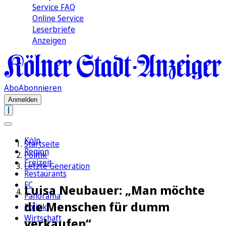
Service FAQ
Online Service
Leserbriefe
Anzeigen
Abo
Abonnieren
Anmelden
Köln
Startseite
Region
Politik
Freizeit
Letzte Generation
Restaurants
FC
Luisa Neubauer: „Man möchte
Panorama
die Menschen für dumm
Politik
Wirtschaft
verkaufen“