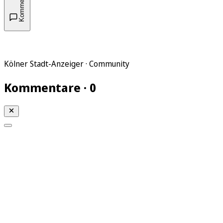
Kommentare
Kölner Stadt-Anzeiger · Community
Kommentare · 0
Mein KStA
Meine Artikel
Meine Region
Meine Newsletter
Mein KStA PLUS
Mein E-Paper