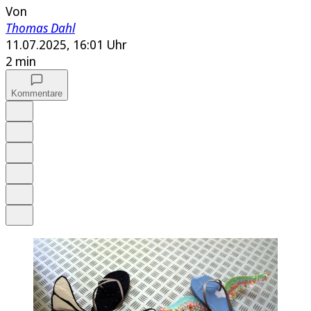
Von
Thomas Dahl
11.07.2025, 16:01 Uhr
2 min
Kommentare
Auf Google bevorzugen
Anhören
Schrift
Merken
Drucken
Teilen