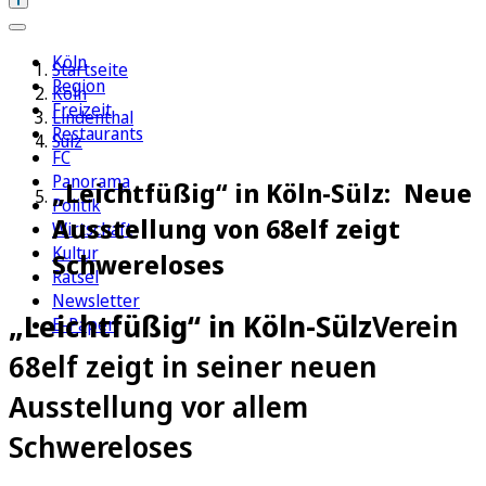
Köln
Startseite
Region
Köln
Freizeit
Lindenthal
Restaurants
Sülz
FC
Panorama
„Leichtfüßig“ in Köln-Sülz: Neue
Politik
Ausstellung von 68elf zeigt
Wirtschaft
Kultur
Schwereloses
Rätsel
Newsletter
„Leichtfüßig“ in Köln-Sülz
Verein
E-Paper
68elf zeigt in seiner neuen
Ausstellung vor allem
Schwereloses