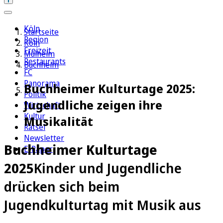
Köln
Startseite
Region
Köln
Freizeit
Mülheim
Restaurants
Buchheim
FC
Panorama
Buchheimer Kulturtage 2025:
Politik
Jugendliche zeigen ihre
Wirtschaft
Kultur
Musikalität
Rätsel
Newsletter
Buchheimer Kulturtage
E-Paper
2025
Kinder und Jugendliche
drücken sich beim
Jugendkulturtag mit Musik aus