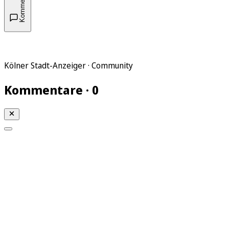
Kommentare
Kölner Stadt-Anzeiger · Community
Kommentare · 0
Mein KStA
Meine Artikel
Meine Region
Meine Newsletter
Mein KStA PLUS
Mein E-Paper