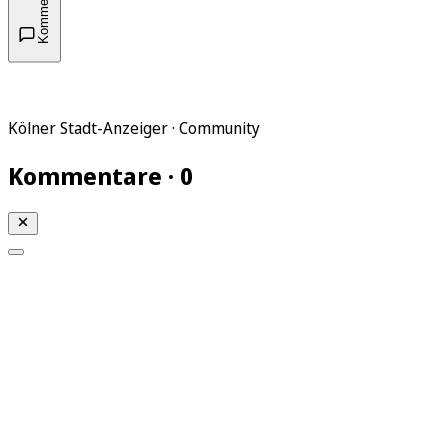
Kommentare
Kölner Stadt-Anzeiger · Community
Kommentare · 0
Mein KStA
Meine Artikel
Meine Region
Meine Newsletter
Mein KStA PLUS
Mein E-Paper