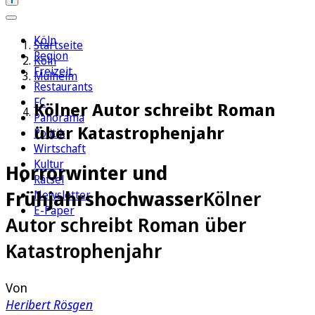
Köln
Startseite
Region
Köln
Freizeit
Mülheim
Restaurants
FC
Kölner Autor schreibt Roman
Panorama
über Katastrophenjahr
Politik
Wirtschaft
Kultur
Horrorwinter und
Rätsel
Frühjahrshochwasser
Kölner
Newsletter
E-Paper
Autor schreibt Roman über
Katastrophenjahr
Von
Heribert Rösgen