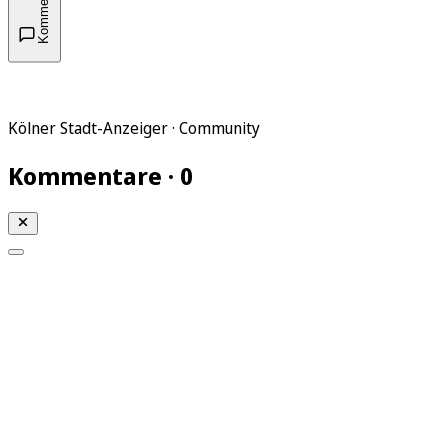
Kommentare
Kölner Stadt-Anzeiger · Community
Kommentare · 0
Mein KStA
Meine Artikel
Meine Region
Meine Newsletter
Mein KStA PLUS
Mein E-Paper