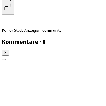
Kommentare
Kölner Stadt-Anzeiger · Community
Kommentare · 0
Mein KStA
Meine Artikel
Meine Region
Meine Newsletter
Mein KStA PLUS
Mein E-Paper