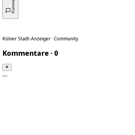
Kommentare
Kölner Stadt-Anzeiger · Community
Kommentare · 0
Mein KStA
Meine Artikel
Meine Region
Meine Newsletter
Mein KStA PLUS
Mein E-Paper