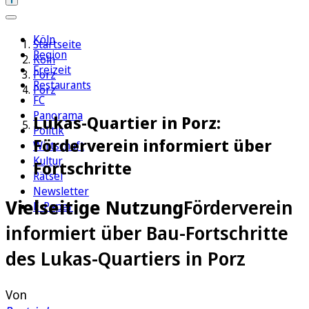
Köln
Startseite
Region
Köln
Freizeit
Porz
Restaurants
Porz
FC
Panorama
Lukas-Quartier in Porz:
Politik
Förderverein informiert über
Wirtschaft
Kultur
Fortschritte
Rätsel
Newsletter
Vielseitige Nutzung
Förderverein
E-Paper
informiert über Bau-Fortschritte
des Lukas-Quartiers in Porz
Von