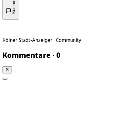
Kommentare
Kölner Stadt-Anzeiger · Community
Kommentare · 0
Mein KStA
Meine Artikel
Meine Region
Meine Newsletter
Mein KStA PLUS
Mein E-Paper