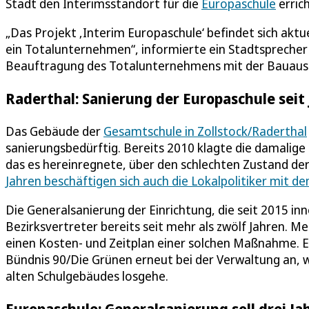
Stadt den Interimsstandort für die
Europaschule
errich
„Das Projekt ‚Interim Europaschule‘ befindet sich ak
ein Totalunternehmen“, informierte ein Stadtsprecher a
Beauftragung des Totalunternehmens mit der Bauausfü
Raderthal: Sanierung der Europaschule sei
Das Gebäude der
Gesamtschule in Zollstock/Raderthal
sanierungsbedürftig. Bereits 2010 klagte die damalige
das es hereinregnete, über den schlechten Zustand der
Jahren beschäftigen sich auch die Lokalpolitiker mit 
Die Generalsanierung der Einrichtung, die seit 2015 i
Bezirksvertreter bereits seit mehr als zwölf Jahren. 
einen Kosten- und Zeitplan einer solchen Maßnahme. Er
Bündnis 90/Die Grünen erneut bei der Verwaltung an,
alten Schulgebäudes losgehe.
Europaschule: Generalsanierung soll drei Ja