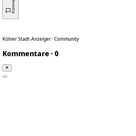
Kommentare
Kölner Stadt-Anzeiger · Community
Kommentare · 0
Mein KStA
Meine Artikel
Meine Region
Meine Newsletter
Mein KStA PLUS
Mein E-Paper