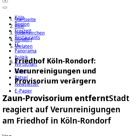
Köln
Startseite
Region
Köln
Freizeit
Rodenkirchen
Restaurants
Rondorf
FC
Melaten
Panorama
Politik
Friedhof Köln-Rondorf:
Wirtschaft
Verunreinigungen und
Kultur
Rätsel
Provisorium verärgern
Newsletter
E-Paper
Zaun-Provisorium entfernt
Stadt
reagiert auf Verunreinigungen
am Friedhof in Köln-Rondorf