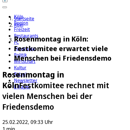
Köln
Startseite
Region
Köln
Freizeit
Restaurants
Rosenmontag in Köln:
FC
Festkomitee erwartet viele
Panorama
Politik
Menschen bei Friedensdemo
Wirtschaft
Kultur
Rosenmontag in
Rätsel
Newsletter
Köln
Festkomitee rechnet mit
E-Paper
vielen Menschen bei der
Friedensdemo
25.02.2022, 09:33 Uhr
1 min