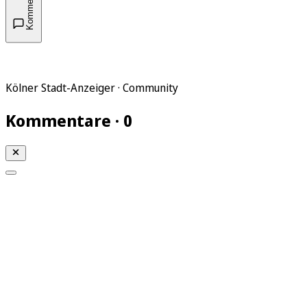
Kommentare
Kölner Stadt-Anzeiger · Community
Kommentare · 0
Mein KStA
Meine Artikel
Meine Region
Meine Newsletter
Mein KStA PLUS
Mein E-Paper