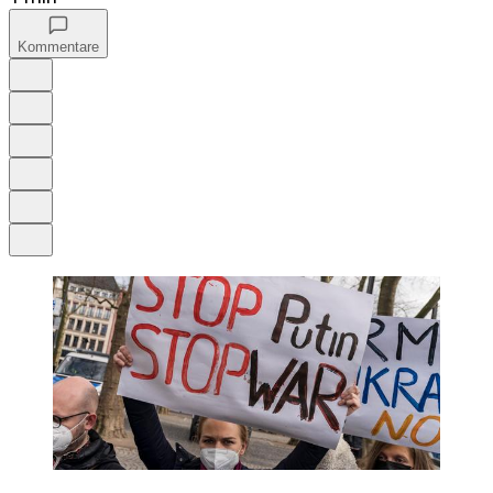
Kommentare
Auf Google bevorzugen
Anhören
Schrift
Merken
Drucken
Teilen