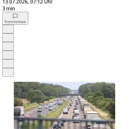
13.07.2026, 07:12 Uhr
3 min
Kommentare
Auf Google bevorzugen
Anhören
Schrift
Merken
Drucken
Teilen