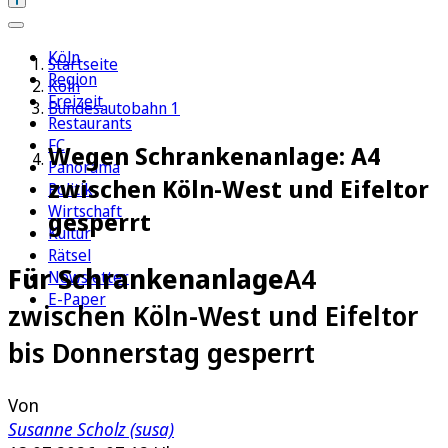
Köln
Startseite
Region
Köln
Freizeit
Bundesautobahn 1
Restaurants
FC
Wegen Schrankenanlage: A4
Panorama
zwischen Köln-West und Eifeltor
Politik
Wirtschaft
gesperrt
Kultur
Rätsel
Für Schrankenanlage
A4
Newsletter
E-Paper
zwischen Köln-West und Eifeltor
bis Donnerstag gesperrt
Von
Susanne Scholz (susa)