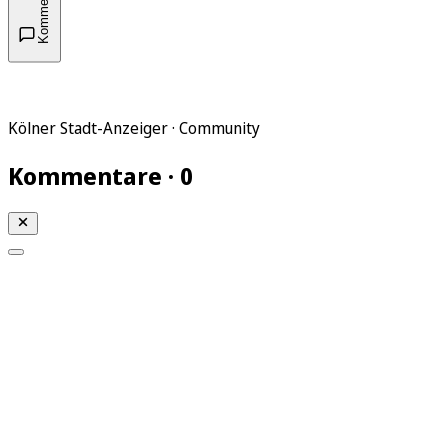
Kommentare
Kölner Stadt-Anzeiger · Community
Kommentare · 0
Mein KStA
Meine Artikel
Meine Region
Meine Newsletter
Mein KStA PLUS
Mein E-Paper