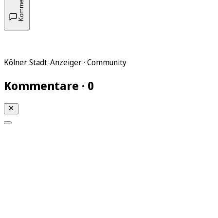
Kommentare
Kölner Stadt-Anzeiger · Community
Kommentare · 0
Mein KStA
Meine Artikel
Meine Region
Meine Newsletter
Mein KStA PLUS
Mein E-Paper