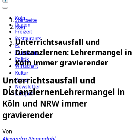
Köln
Startseite
Region
Köln
Freizeit
Restaurants
Unterrichtsausfall und
FC
Distanzlernen: Lehrermangel in
Panorama
Politik
Köln immer gravierender
Wirtschaft
Kultur
Unterrichtsausfall und
Rätsel
Newsletter
Distanzlernen
Lehrermangel in
E-Paper
Köln und NRW immer
gravierender
Von
Alexandra Ringendahl