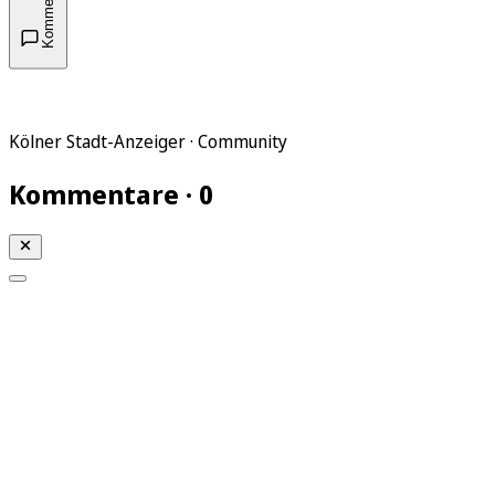
Kommentare
Kölner Stadt-Anzeiger · Community
Kommentare · 0
Mein KStA
Meine Artikel
Meine Region
Meine Newsletter
Mein KStA PLUS
Mein E-Paper