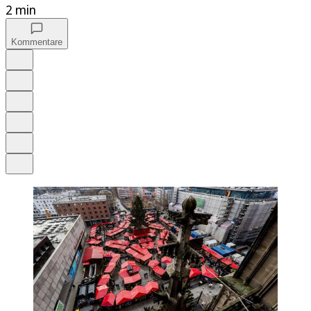
2 min
Kommentare
Auf Google bevorzugen
Anhören
Schrift
Merken
Drucken
Teilen