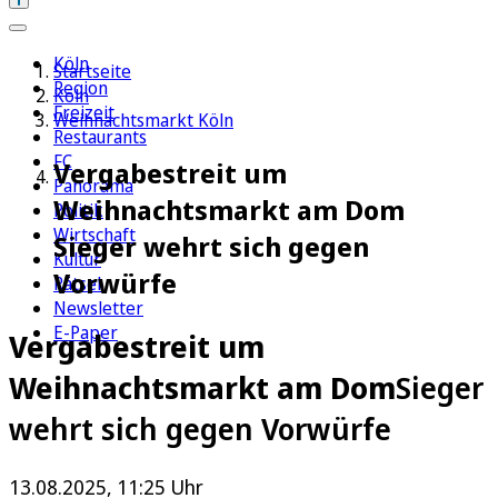
Köln
Startseite
Region
Köln
Freizeit
Weihnachtsmarkt Köln
Restaurants
FC
Vergabestreit um
Panorama
Weihnachtsmarkt am Dom
Politik
Wirtschaft
Sieger wehrt sich gegen
Kultur
Vorwürfe
Rätsel
Newsletter
E-Paper
Vergabestreit um
Weihnachtsmarkt am Dom
Sieger
wehrt sich gegen Vorwürfe
13.08.2025, 11:25 Uhr