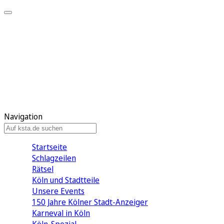
Mein KStA
Meine Artikel
Meine Region
Meine Newsletter
Mein KStA PLUS
Mein E-Paper
Navigation
Startseite
Schlagzeilen
Rätsel
Köln und Stadtteile
Unsere Events
150 Jahre Kölner Stadt-Anzeiger
Karneval in Köln