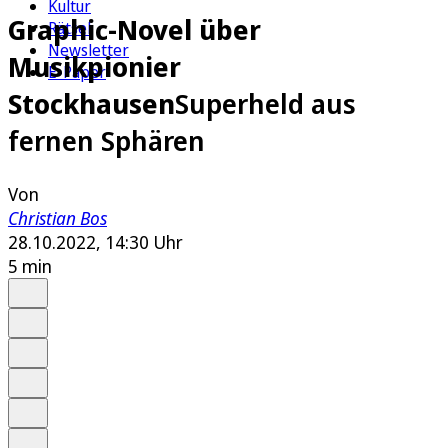
Kultur
Graphic-Novel über
Rätsel
Newsletter
Musikpionier
E-Paper
Stockhausen
Superheld aus
fernen Sphären
Von
Christian Bos
28.10.2022, 14:30 Uhr
5 min
Auf Google bevorzugen
Anhören
Schrift
Merken
Drucken
Teilen