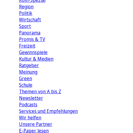
Köln-Spezial
Region
Politik
Wirtschaft
Sport
Panorama
Promis & TV
Freizeit
Gewinnspiele
Kultur & Medien
Ratgeber
Meinung
Green
Schule
Themen von A bis Z
Newsletter
Podcasts
Services und Empfehlungen
Wir helfen
Unsere Partner
E-Paper lesen